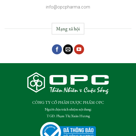
info@opcpharma.com
Mạng xã hội
CÔNG TY CỔ PHẦN DƯỢC PHẨM OPC
Người chịu trách nhiệm nội dung:
TGĐ. Phạm Thị Xuân Hương