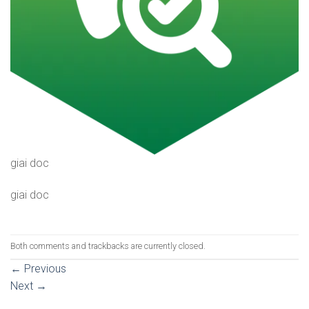
giai doc
giai doc
Both comments and trackbacks are currently closed.
←
Previous
Next
→