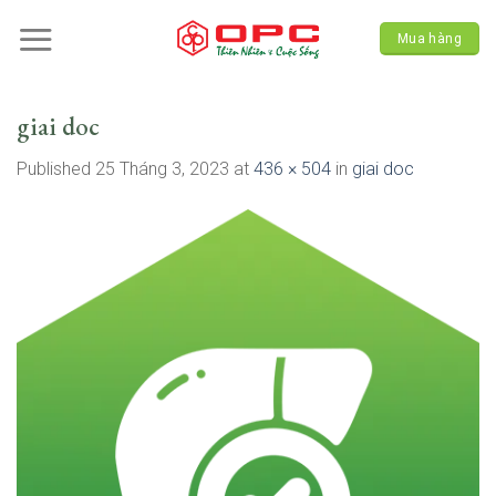
Skip
to
Mua hàng
content
giai doc
Published
25 Tháng 3, 2023
at
436 × 504
in
giai doc