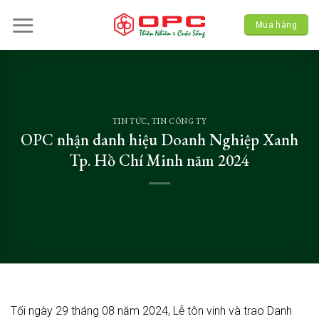
Skip
to
Mua hàng
content
TIN TỨC
,
TIN CÔNG TY
OPC nhận danh hiệu Doanh Nghiệp Xanh
Tp. Hồ Chí Minh năm 2024
Tối ngày 29 tháng 08 năm 2024, Lễ tôn vinh và trao Danh