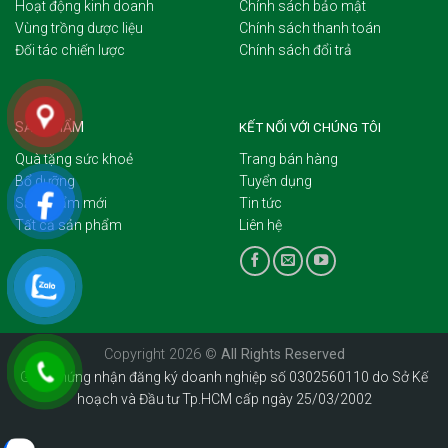
Hoạt động kinh doanh
Chính sách bảo mật
Vùng trồng dược liệu
Chính sách thanh toán
Đối tác chiến lược
Chính sách đổi trả
SẢN PHẨM
KẾT NỐI VỚI CHÚNG TÔI
Quà tặng sức khoẻ
Trang bán hàng
Bổ dưỡng
Tuyển dụng
Sản phẩm mới
Tin tức
Tất cả sản phẩm
Liên hệ
Copyright 2026 ©
All Rights Reserved
Giấy chứng nhận đăng ký doanh nghiệp số 0302560110 do Sở Kế
hoạch và Đầu tư Tp.HCM cấp ngày 25/03/2002