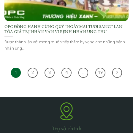
OPC ĐỒNG HÀNH CÙNG QUỸ “NGÀY MAI TƯƠI SÁNG” LAN
TỎA GIÁ TRỊ NHÂN VĂN VÌ BỆNH NHÂN UNG THƯ
Được thành lập với mong muốn tiếp thêm hy vọng cho những bệnh
nhân ung...
1
2
3
4
…
19
Trụ sở chính