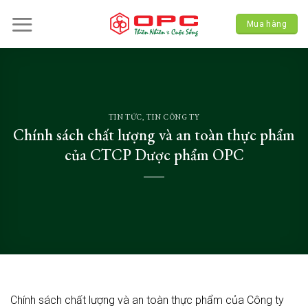
Skip
to
Mua hàng
content
TIN TỨC
,
TIN CÔNG TY
Chính sách chất lượng và an toàn thực phẩm
của CTCP Dược phẩm OPC
Chính sách chất lượng và an toàn thực phẩm của Công ty