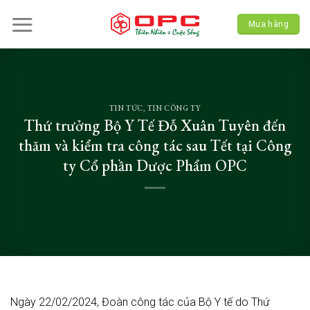
Skip
to
Mua hàng
content
TIN TỨC
,
TIN CÔNG TY
Thứ trưởng Bộ Y Tế Đỗ Xuân Tuyên đến
thăm và kiểm tra công tác sau Tết tại Công
ty Cổ phần Dược Phẩm OPC
Ngày 22/02/2024, Đoàn công tác của Bộ Y tế do Thứ