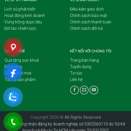
Lịch sử phát triển
Điều kiện giao dịch
Hoạt động kinh doanh
Chính sách bảo mật
Vùng trồng dược liệu
Chính sách thanh toán
Đối tác chiến lược
Chính sách đổi trả
SẢN PHẨM
KẾT NỐI VỚI CHÚNG TÔI
Quà tặng sức khoẻ
Trang bán hàng
Bổ dưỡng
Tuyển dụng
Sản phẩm mới
Tin tức
Tất cả sản phẩm
Liên hệ
Copyright 2026 ©
All Rights Reserved
Giấy chứng nhận đăng ký doanh nghiệp số 0302560110 do Sở Kế
hoạch và Đầu tư Tp.HCM cấp ngày 25/03/2002