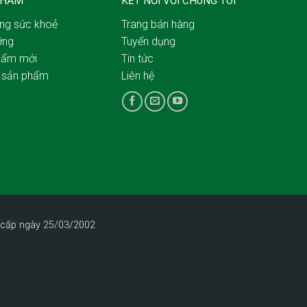
PHẨM
KẾT NỐI VỚI CHÚNG TÔI
ặng sức khoẻ
Trang bán hàng
ỡng
Tuyển dụng
hẩm mới
Tin tức
ả sản phẩm
Liên hệ
 cấp ngày 25/03/2002