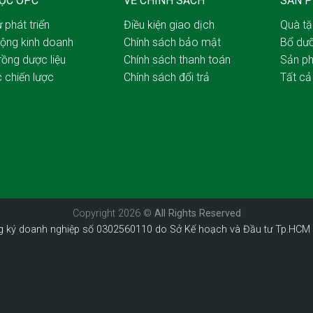
ƯỢC OPC
VỀ CHÍNH SÁCH
SẢN 
 phát triển
Điều kiện giao dịch
Quà t
ộng kinh doanh
Chính sách bảo mật
Bổ dư
rồng dược liệu
Chính sách thanh toán
Sản p
c chiến lược
Chính sách đổi trả
Tất c
Copyright 2026 ©
All Rights Reserved
g ký doanh nghiệp số 0302560110 do Sở Kế hoạch và Đầu tư Tp.HCM