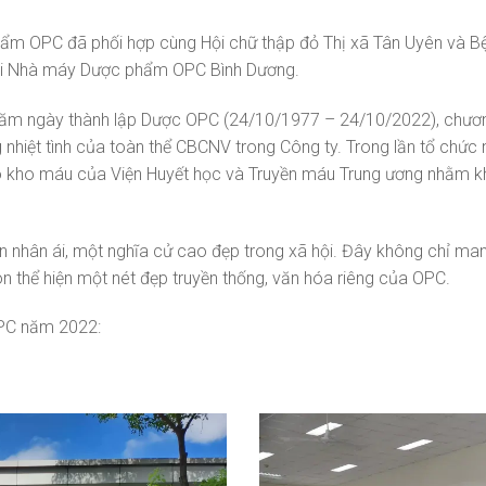
m OPC đã phối hợp cùng Hội chữ thập đỏ Thị xã Tân Uyên và Bện
 tại Nhà máy Dược phẩm OPC Bình Dương.
 năm ngày thành lập Dược OPC (24/10/1977 – 24/10/2022), chươ
hiệt tình của toàn thể CBCNV trong Công ty. Trong lần tổ chức 
 kho máu của Viện Huyết học và Truyền máu Trung ương nhằm khắ
ần nhân ái, một nghĩa cử cao đẹp trong xã hội. Đây không chỉ ma
n thể hiện một nét đẹp truyền thống, văn hóa riêng của OPC.
OPC năm 2022: