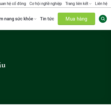
uan hệ cổ đông
Cơ hội nghề nghiệp
Trang liên kết
Liên hệ
Mua hàng
m nang sức khỏe
Tin tức
áu