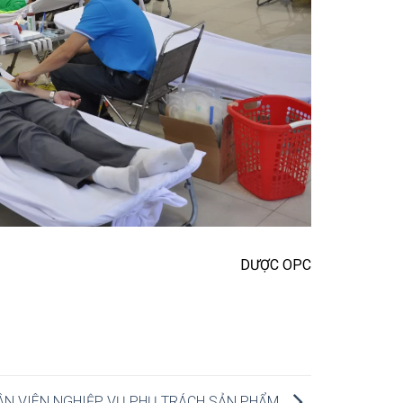
DƯỢC OPC
ÂN VIÊN NGHIỆP VỤ PHỤ TRÁCH SẢN PHẨM