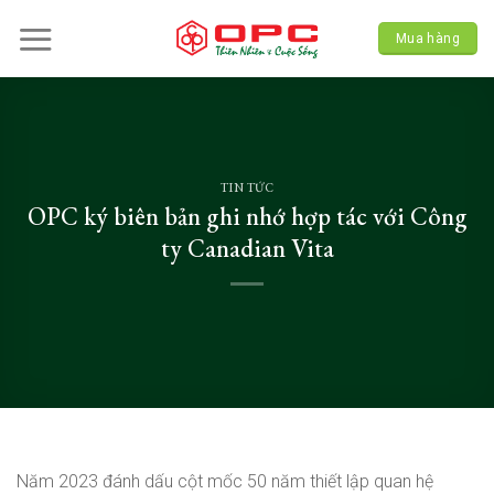
Skip
to
Mua hàng
content
TIN TỨC
OPC ký biên bản ghi nhớ hợp tác với Công
ty Canadian Vita
Năm 2023 đánh dấu cột mốc 50 năm thiết lập quan hệ